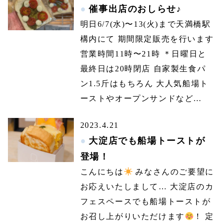
催事出店のおしらせ♪
明日6/7(水)〜13(火)まで天満橋駅
構内にて 期間限定販売を行います
営業時間11時〜21時 ＊日曜日と
最終日は20時閉店 自家製生食パ
ン1.5斤はもちろん 大人気船場ト
ーストやオープンサンドなど…
2023.4.21
大淀店でも船場トーストが
登場！
こんにちは
みなさんのご要望に
お応えいたしまして… 大淀店のカ
フェスペースでも船場トーストが
お召し上がりいただけます
！ 定